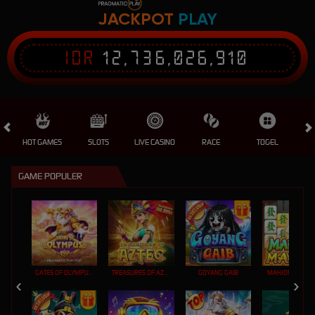
JACKPOT
PLAY
IDR
12,736,026,910
HOT GAMES
SLOTS
LIVE CASINO
RACE
TOGEL
OL
GAME POPULER
GATES OF OLYMPUS POP
TREASURES OF AZTEC
GOYANG GAIB
MAHJONG MAX