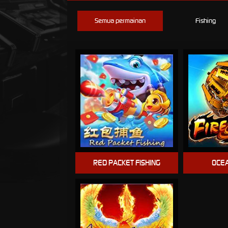
Semua permainan
Fishing
RED PACKET FISHING
OCEA