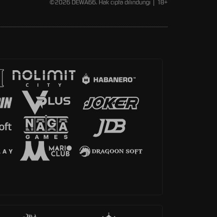
©2026 DEWA66. Hak cipta dilindungi | 18+