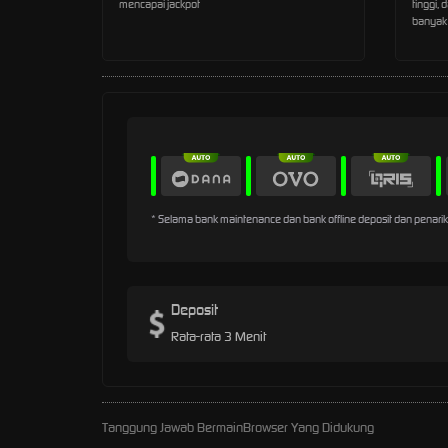
mencapai jackpot
tinggi,
banyak 
* Selama bank maintenance dan bank offline deposit dan penarik
Deposit
Rata-rata 3 Menit
Tanggung Jawab Bermain
Browser Yang Didukung