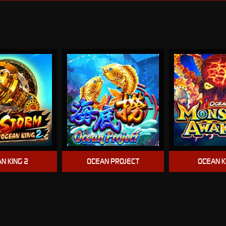
N KING 2
OCEAN PROJECT
OCEAN K