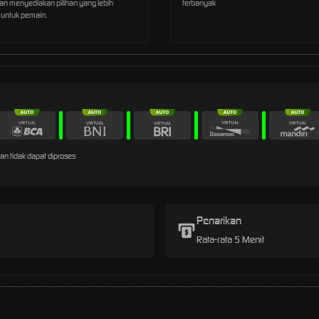
 dan menyediakan pilihan yang lebih
terbanyak
untuk pemain.
an tidak dapat diproses
Penarikan
Rata-rata 5 Menit