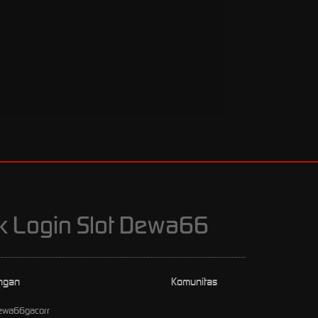
k Login Slot Dewa66
ngan
Komunitas
ewa66gacorr