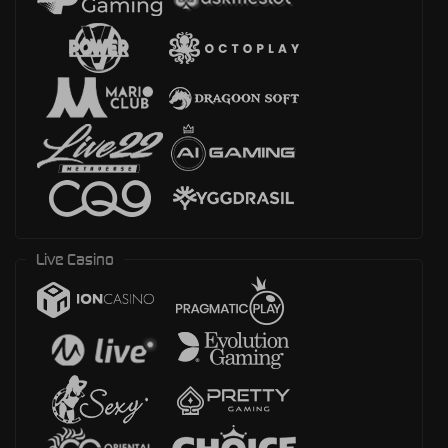
Live Casino