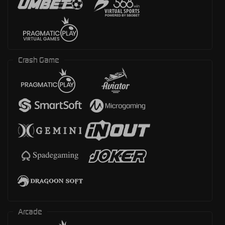
Crash Game
Arcade