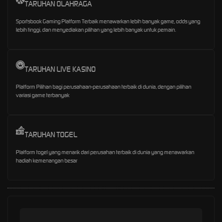
TARUHAN OLAHRAGA
Sportsbook Gaming Platform Terbaik menawarkan lebih banyak game, odds yang
lebih tinggi, dan menyediakan pilihan yang lebih banyak untuk pemain.
TARUHAN LIVE KASINO
Platform Pilihan bagi perusahaan-perusahaan terbaik di dunia, dengan pilihan
variasi game terbanyak
TARUHAN TOGEL
Platform togel yang menarik dari perusahan terbaik di dunia yang menawarkan
hadiah kemenangan besar