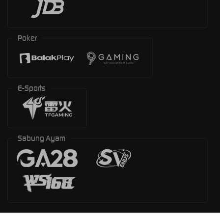
Poker
E-Sports
Sabung Ayam