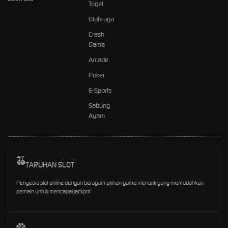
Togel
Olahraga
Crash
Game
Arcade
Poker
E-Sports
Sabung
Ayam
TARUHAN SLOT
Penyedia slot online dengan beragam pilihan game menarik yang memudahkan
pemain untuk mencapai jackpot