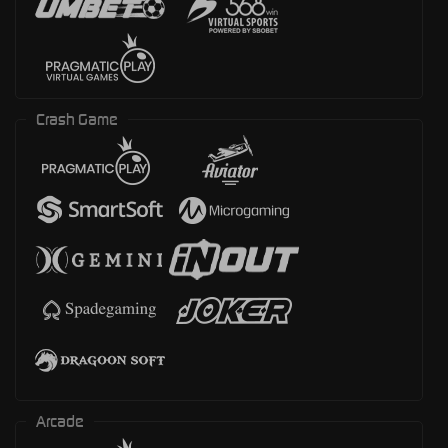
Crash Game
Arcade