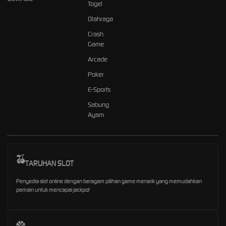
Togel
Olahraga
Crash
Game
Arcade
Poker
E-Sports
Sabung
Ayam
TARUHAN SLOT
Penyedia slot online dengan beragam pilihan game menarik yang memudahkan
pemain untuk mencapai jackpot