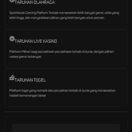
TARUHAN OLAHRAGA
Sportsbook Gaming Platform Terbaik menawarkan lebih banyak game, odds yang
lebih tinggi, dan menyediakan pilihan yang lebih banyak untuk pemain.
TARUHAN LIVE KASINO
Platform Pilihan bagi perusahaan-perusahaan terbaik di dunia, dengan pilihan
variasi game terbanyak
TARUHAN TOGEL
Platform togel yang menarik dari perusahan terbaik di dunia yang menawarkan
hadiah kemenangan besar