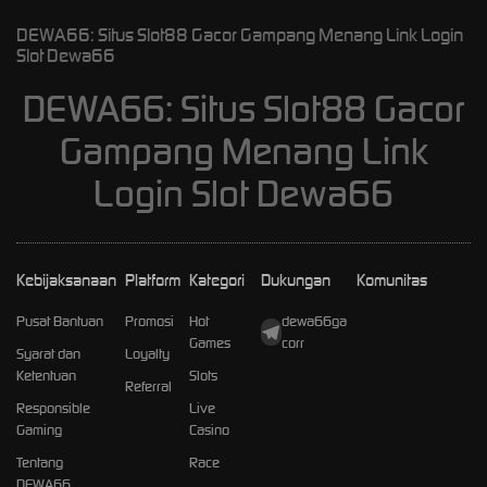
DEWA66: Situs Slot88 Gacor Gampang Menang Link Login
Slot Dewa66
DEWA66: Situs Slot88 Gacor
Gampang Menang Link
Login Slot Dewa66
Kebijaksanaan
Platform
Kategori
Dukungan
Komunitas
Pusat Bantuan
Promosi
Hot
dewa66ga
Games
corr
Syarat dan
Loyalty
Ketentuan
Slots
Referral
Responsible
Live
Gaming
Casino
Tentang
Race
DEWA66