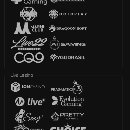
Live Casino