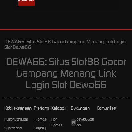
DEWA66: Situs Slot88 Gacor Gampang Menang Link Login
Slot Dewa66
DEWA66: Situs Slot88 Gacor
Gampang Menang Link
Login Slot Dewa66
Kebijaksanaan
Platform
Kategori
Dukungan
Komunitas
Pusat Bantuan
Promosi
Hot
dewa66ga
Games
corr
Syarat dan
Loyalty