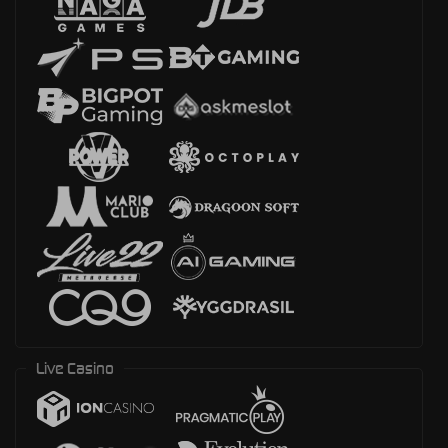
Live Casino