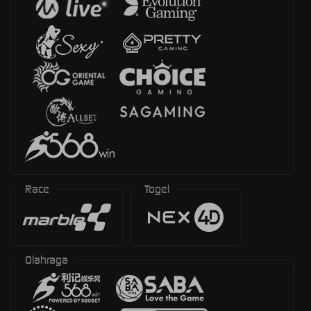
Race
Togel
Olahraga