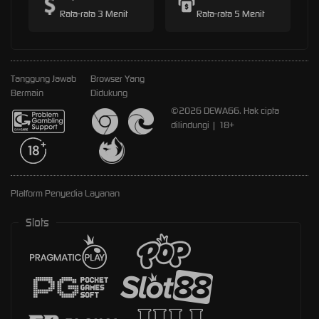
Rata-rata 3 Menit
Rata-rata 5 Menit
Tanggung Jawab
Browser Yang
Bermain
Didukung
©2026 DEWA66. Hak cipta
dilindungi | 18+
Platform Penyedia Layanan
Slots