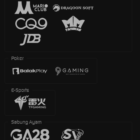
Poker
E-Sports
Sabung Ayam