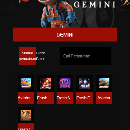
GEMINI
Semua
Crash
permainan
Game
Aviator2-Sky Elite
Crash Meteor
Crash Neon
Crash Classic
Aviator
Crash Gold Rush