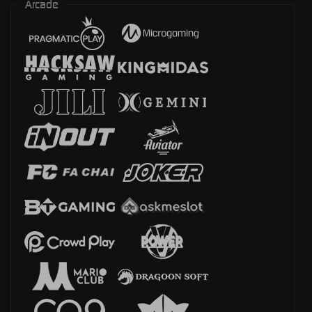
Arcade