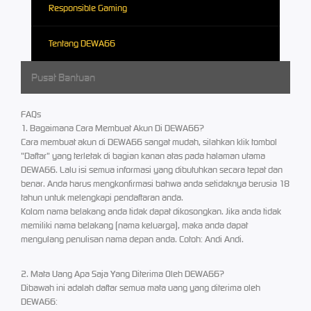
Responsible Gaming
Tentang DEWA66
Pusat Bantuan
FAQs
1. Bagaimana Cara Membuat Akun Di DEWA66?
Cara membuat akun di DEWA66 sangat mudah, silahkan klik tombol
"Daftar" yang terletak di bagian kanan atas pada halaman utama
DEWA66. Lalu isi semua informasi yang dibutuhkan secara tepat dan
benar. Anda harus mengkonfirmasi bahwa anda setidaknya berusia 18
tahun untuk melengkapi pendaftaran anda.
Kolom nama belakang anda tidak dapat dikosongkan. Jika anda tidak
memiliki nama belakang (nama keluarga), maka anda dapat
mengulang penulisan nama depan anda. Cotoh: Andi Andi.
2. Mata Uang Apa Saja Yang Diterima Oleh DEWA66?
Dibawah ini adalah daftar semua mata uang yang diterima oleh
DEWA66: