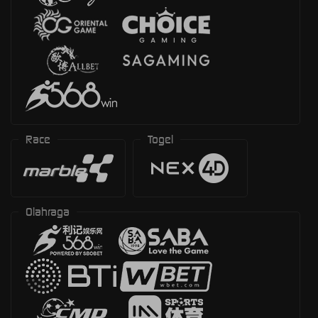
Race
Togel
Olahraga