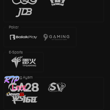
Poker
E-Sports
Sabung Ayam