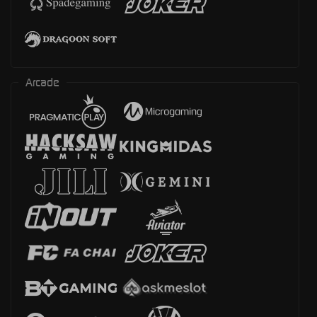
Arcade