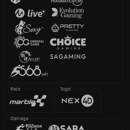
Race
Togel
Olahraga