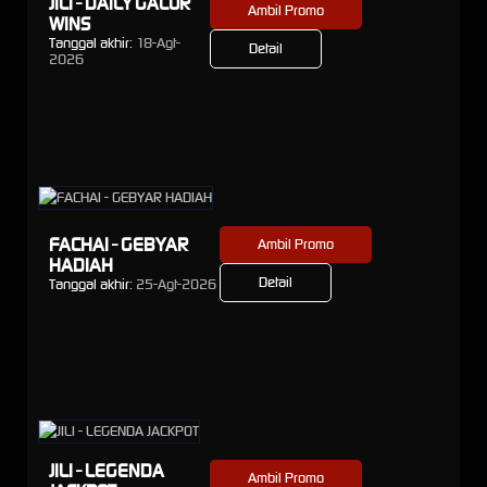
JILI - DAILY GACOR
Ambil Promo
WINS
Tanggal akhir:
18-Agt-
Detail
2026
FACHAI - GEBYAR
Ambil Promo
HADIAH
Detail
Tanggal akhir:
25-Agt-2026
JILI - LEGENDA
Ambil Promo