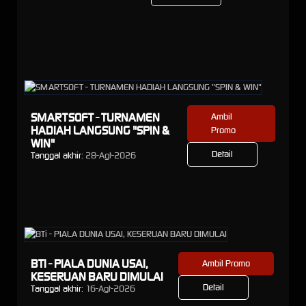
SMARTSOFT - TURNAMEN
Ambil
HADIAH LANGSUNG "SPIN &
Promo
WIN"
Detail
Tanggal akhir:
28-Agt-2026
BTI - PIALA DUNIA USAI,
Ambil Promo
KESERUAN BARU DIMULAI
Detail
Tanggal akhir:
16-Agt-2026