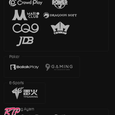
Poker
E-Sports
Sabung Ayam