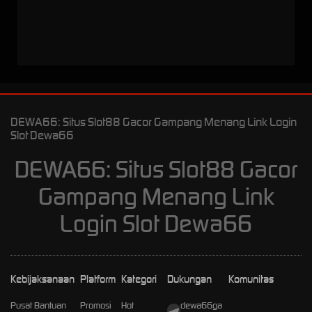
DEWA66: Situs Slot88 Gacor Gampang Menang Link Login
Slot Dewa66
DEWA66: Situs Slot88 Gacor
Gampang Menang Link
Login Slot Dewa66
Kebijaksanaan
Platform
Kategori
Dukungan
Komunitas
Pusat Bantuan
Promosi
Hot
dewa66ga