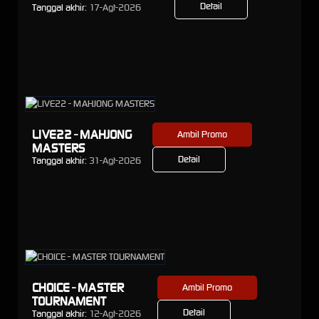
Detail
Tanggal akhir:
17-Agt-2026
LIVE22 - MAHJONG
Ambil Promo
MASTERS
Detail
Tanggal akhir:
31-Agt-2026
CHOICE - MASTER
Ambil Promo
TOURNAMENT
Detail
Tanggal akhir:
12-Agt-2026