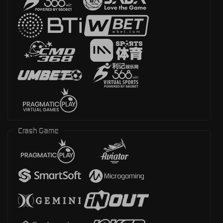
Crash Game