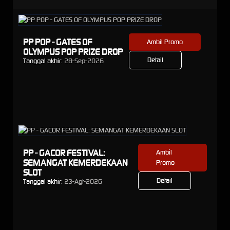
PP POP - GATES OF
Ambil Promo
OLYMPUS POP PRIZE DROP
Detail
Tanggal akhir:
28-Sep-2026
PP - GACOR FESTIVAL:
Ambil
SEMANGAT KEMERDEKAAN
Promo
SLOT
Detail
Tanggal akhir:
23-Agt-2026