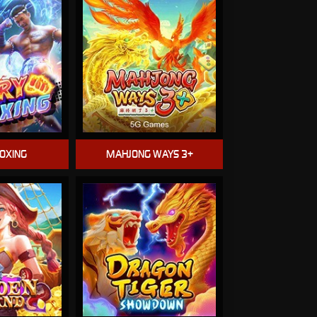
Mahjong Wins Triple Pot
BOXING
MAHJONG WAYS 3+