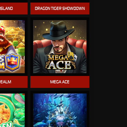
ISLAND
DRAGON TIGER SHOWDOWN
 REALM
MEGA ACE