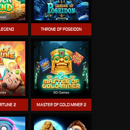
LEGEND
THRONE OF POSEIDON
ORTUNE 2
MASTER OF GOLD MINER 2