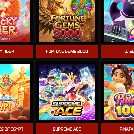
Y TIGER
FORTUNE GEMS 2000
DJ S
S OF EGYPT
SUPREME ACE
PINATA