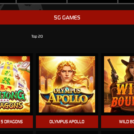
5G GAMES
Top 20
 5 DRAGONS
OLYMPUS APOLLO
WILD B