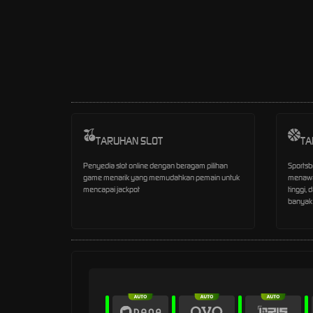
TARUHAN SLOT
TA
Penyedia slot online dengan beragam pilihan
Sportsb
game menarik yang memudahkan pemain untuk
menawar
mencapai jackpot
tinggi,
banyak 