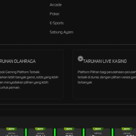
Arcade
Poker
E-Sports
Sabung Ayam
RUHAN OLAHRAGA
TARUHAN LIVE KASINO
ook Gaming Platform Terbaik
Platform Pilihan bagi perusahaan-perusa
kan lebih banyak game, odds yang lebih
terbaik di dunia, dengan pilihan variasi g
 dan menyediakan pilihan yang lebih
terbanyak
untuk pemain.