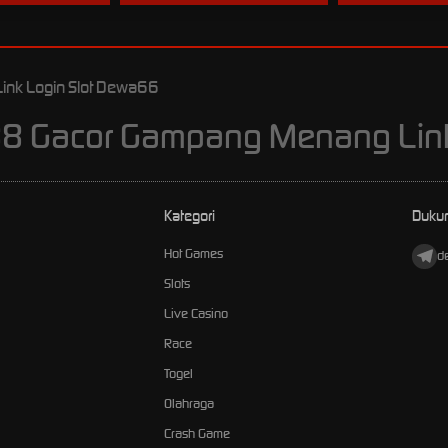
ink Login Slot Dewa66
88 Gacor Gampang Menang Lin
Kategori
Duku
Hot Games
d
Slots
Live Casino
Race
Togel
Olahraga
Crash Game