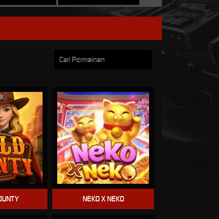
IDR
4,088,000.00
Gates of Olympus Super Scatter
n**e
IDR
4,066,400.00
Gates of Olympus Super Scatter
n**e
IDR
4,033,500.00
Gates of Olympus Super Scatter
dama****6
IDR
3,896,000.00
Gates of Gatot Kaca Super Scatter
dama****6
IDR
3,095,300.00
Starlight Princess Super Scatter
janc****7
IDR
3,060,360.00
Starlight Princess™ 1000
OUNTY
NEKO X NEKO
bu****h
IDR
2,955,000.00