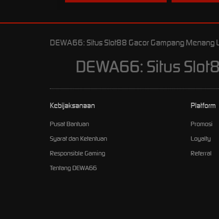
DEWA66: Situs Slot88 Gacor Gampang Menang L
DEWA66: Situs Slot
Kebijaksanaan
Platform
Pusat Bantuan
Promosi
Syarat dan Ketentuan
Loyalty
Responsible Gaming
Referral
Tentang DEWA66