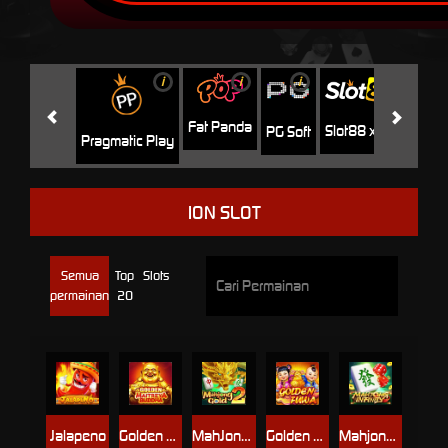
i
i
i
i
i
Facha
Fat Panda
Slot88 x PP
PG Soft
Pragmatic Play
ION SLOT
Semua
Top
Slots
permainan
20
Jalapeno
Golden Maitreya Buddha
MahJong Gold 2
Golden Fuwa
Mahjong Infinity