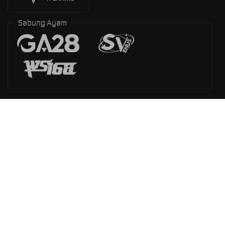
Sabung Ayam