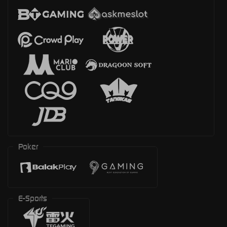
Poker
E-Sports