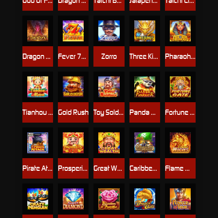
God Of Fortune
Dragon Tiles
Taichi Boy
Jalapeno Burst
Taichi Lion Dance
Dragon Treasure
Fever 777
Zorro
Three Kings
Pharaoh Treasures
Tianhou Mazu
Gold Rush
Toy Soldiers
Panda Warrior
Fortune Gate
Pirate Attack
Prosperity 168
Great Wealth
Caribbean Treasure
Flame Wolves