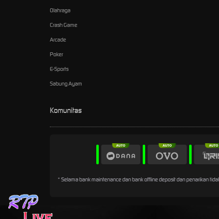
Olahraga
Crash Game
Arcade
Poker
E-Sports
Sabung Ayam
Komunitas
* Selama bank maintenance dan bank offline deposit dan penarikan tida