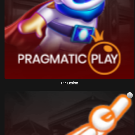
PP Casino
i