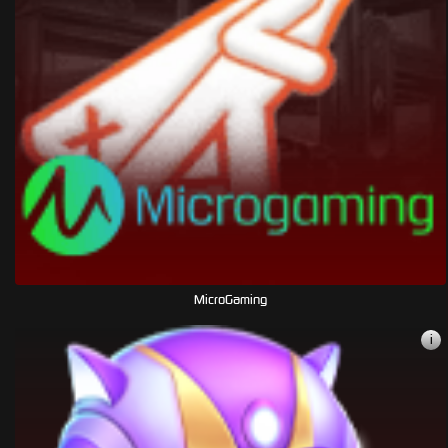
MicroGaming
i