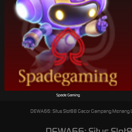
Spade Gaming
DEWA66: Situs Slot88 Gacor Gampang Menang L
DEWA66: Situs Slot