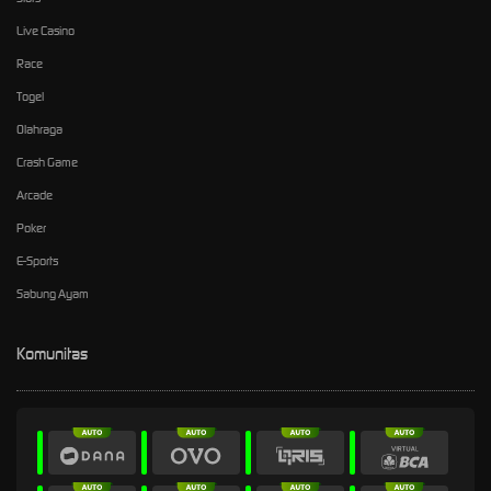
Live Casino
Race
Togel
Olahraga
Crash Game
Arcade
Poker
E-Sports
Sabung Ayam
Komunitas