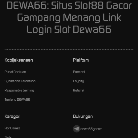
DEWA66: Situs Slot88 Gacor
Gampang Menang Link
Login Slot Dewa66
Kebijaksanaan
Platform
Pusat Bantuan
Promosi
Syarat dan Ketentuan
Loyalty
Responsible Gaming
Referral
Tentang DEWA66
Kategori
Dukungan
Hot Games
dewa66gacorr
Slots